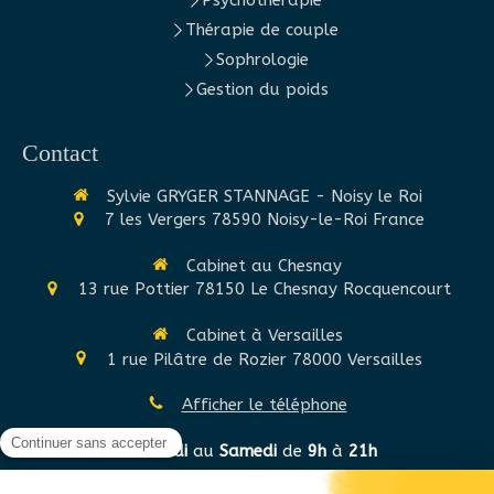
Psychothérapie
Thérapie de couple
Sophrologie
Gestion du poids
Contact
Sylvie GRYGER STANNAGE - Noisy le Roi
7 les Vergers
78590
Noisy-le-Roi
France
Cabinet au Chesnay
13 rue Pottier
78150
Le Chesnay Rocquencourt
Cabinet à Versailles
1 rue Pilâtre de Rozier
78000
Versailles
Afficher le téléphone
Du
Lundi
au
Samedi
de
9h
à
21h