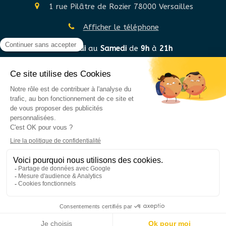
1 rue Pilâtre de Rozier
78000
Versailles
Afficher le téléphone
Du
Lundi
au
Samedi
de
9h
à
21h
©2020 Sylvie GRYGER STANNAGE - Hypnothérapie
Plan du site
Mentions légales
Création et référencement du site par Simplébo