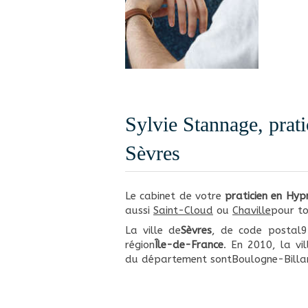
Sylvie Stannage, prat
Sèvres
Le cabinet de votre
praticien en Hyp
aussi
Saint-Cloud
ou
Chaville
pour to
La ville de
Sèvres
, de code postal
région
Île-de-France
. En 2010, la vi
du département sontBoulogne-Billan