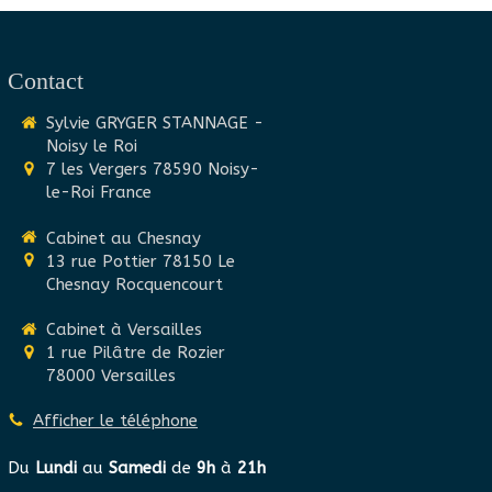
Contact
Sylvie GRYGER STANNAGE -
Noisy le Roi
7 les Vergers
78590
Noisy-
le-Roi
France
Cabinet au Chesnay
13 rue Pottier
78150
Le
Chesnay Rocquencourt
Cabinet à Versailles
1 rue Pilâtre de Rozier
78000
Versailles
Afficher le téléphone
Du
Lundi
au
Samedi
de
9h
à
21h