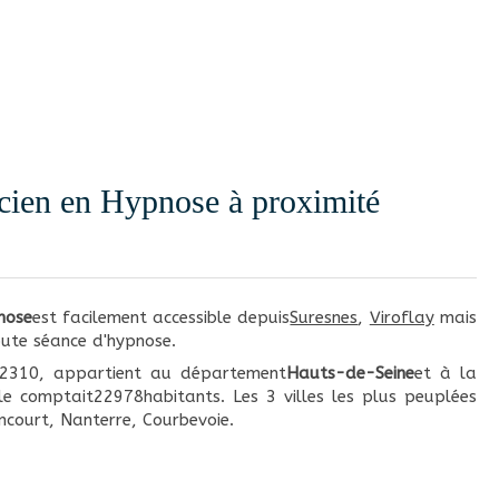
icien en Hypnose à proximité
nose
est facilement accessible depuis
Suresnes
,
Viroflay
mais
ute séance d'hypnose.
92310, appartient au département
Hauts-de-Seine
et à la
lle comptait22978habitants. Les 3 villes les plus peuplées
court, Nanterre, Courbevoie.