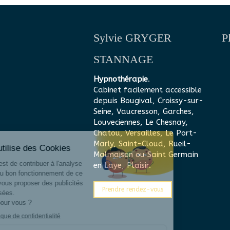
Sylvie GRYGER
P
STANNAGE
Hypnothérapie
.
Cabinet facilement accessible
depuis Bougival, Croissy-sur-
Seine, Vaucresson, Garches,
Louveciennes, Le Chesnay,
Chatou, Versailles, Le Port-
Marly, Saint-Cloud, Rueil-
Malmaison ou Saint Germain
en Laye, Plaisir.
Prendre rendez-vous