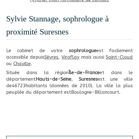
Sylvie Stannage, sophrologue à
proximité Suresnes
Le cabinet de votre
sophrologue
est facilement
accessible depuis
Sèvres
,
Viroflay
mais aussi
Saint-Cloud
ou
Chaville
.
Située dans la région
Île-de-France
et dans le
département
Hauts-de-Seine
,
Suresnes
est une ville
de46723habitants (données de 2010). La ville la plus
peuplée du département estBoulogne-Billancourt.