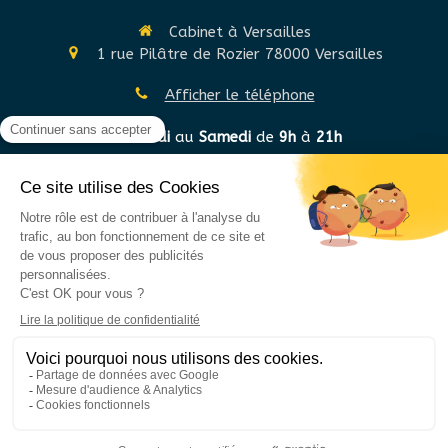
Cabinet à Versailles
1 rue Pilâtre de Rozier
78000
Versailles
Afficher le téléphone
Du
Lundi
au
Samedi
de
9h
à
21h
©2020 Sylvie GRYGER STANNAGE - Hypnothérapie
Plan du site
Mentions légales