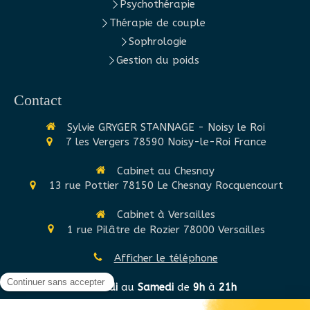
Psychothérapie
Thérapie de couple
Sophrologie
Gestion du poids
Contact
Sylvie GRYGER STANNAGE - Noisy le Roi
7 les Vergers
78590
Noisy-le-Roi
France
Cabinet au Chesnay
13 rue Pottier
78150
Le Chesnay Rocquencourt
Cabinet à Versailles
1 rue Pilâtre de Rozier
78000
Versailles
Afficher le téléphone
Du
Lundi
au
Samedi
de
9h
à
21h