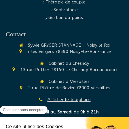
Thérapie de couple
Sophrologie
Gestion du poids
Contact
Sylvie GRYGER STANNAGE - Noisy le Roi
7 les Vergers
78590
Noisy-le-Roi
France
Cabinet au Chesnay
13 rue Pottier
78150
Le Chesnay Rocquencourt
Cabinet à Versailles
1 rue Pilâtre de Rozier
78000
Versailles
Afficher le téléphone
Du
Lundi
au
Samedi
de
9h
à
21h