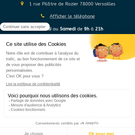
1 rue Pilâtre de Rozier
78000
Versailles
Afficher le téléphone
Du
Lundi
au
Samedi
de
9h
à
21h
©2020 Sylvie GRYGER STANNAGE - Hypnothérapie
Plan du site
Mentions légales
Création et référencement du site par Simplébo