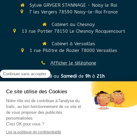
Sylvie GRYGER STANNAGE - Noisy le Roi
7 les Vergers
78590
Noisy-le-Roi
France
Cabinet au Chesnay
13 rue Pottier
78150
Le Chesnay Rocquencourt
Cabinet à Versailles
1 rue Pilâtre de Rozier
78000
Versailles
Afficher le téléphone
Du
Lundi
au
Samedi
de
9h
à
21h
©2020 Sylvie GRYGER STANNAGE - Hypnothérapie